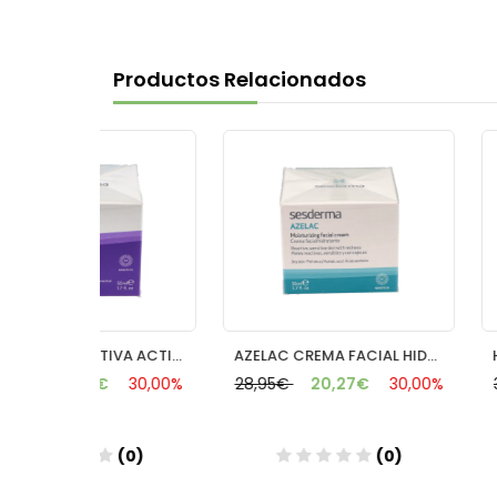
Productos Relacionados
SESGEN 32 NUTRITIVA ACTIVADORA 50 ML
AZELAC CREMA FACIAL HIDRATANTE 50 ML
€
30,00%
28,95€
20,27€
30,00%
36,95€
25,
(0)
(0)