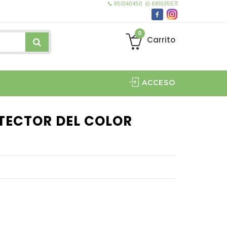
950140450
681635571
0
Carrito
ACCESO
ECTOR DEL COLOR