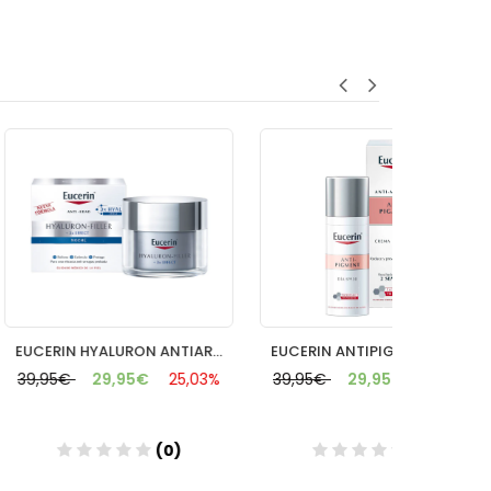
EUCERIN HYALURON ANTIARRUGAS NOCHE 50 ML
EUCERIN ANTIPIGMENT CREMA DIA SPF30 50M
9,95€
25,03%
39,95€
29,95€
25,03%
39,95€
(0)
(0)