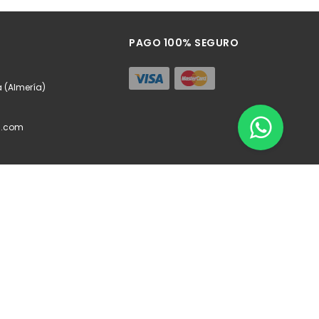
ñadir
Añadir
PAGO 100% SEGURO
a (Almería)
l.com