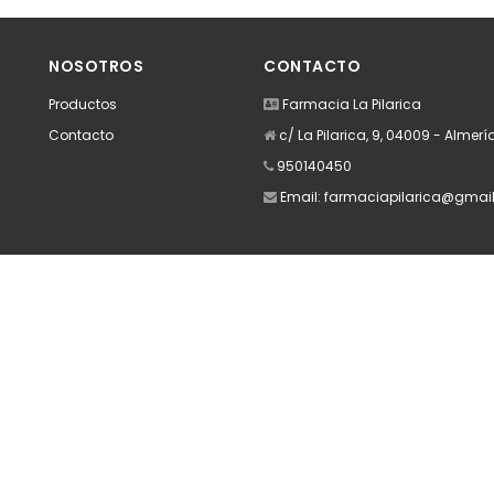
dir
Añadir
A
NOSOTROS
CONTACTO
Productos
Farmacia La Pilarica
Contacto
c/ La Pilarica, 9, 04009 - Almerí
950140450
Email:
farmaciapilarica@gmai
Apúntate a nuestra Newsletter
Escribe aquí tu email...
Suscribirse
He leído y acepto la
pólitica de privacidad