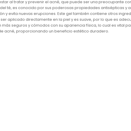
estar al tratar y prevenir el acné, que puede ser una preocupante con
ol del té, es conocido por sus poderosas propiedades antisépticas y a
ción y evita nuevas erupciones. Este gel también contiene otros ingre
er aplicado directamente en la piel y es suave, por lo que es adecu
an más seguros y cómodos con su apariencia física, lo cual es vital 
de acné, proporcionando un beneficio estético duradero.