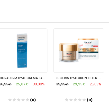
HIDRADERM HYAL CREMA FACIAL 50 ML
EUCERIN HYALURON FILLER+ELAST.NOCHE 50ML
87€
30,00%
39,95€
29,95€
25,03%
39,95€
2
(0)
(0)