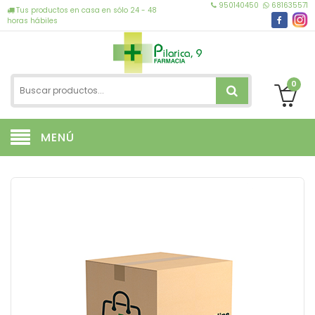
950140450
681635571
Tus productos en casa en sólo 24 - 48
horas hábiles
0
MENÚ