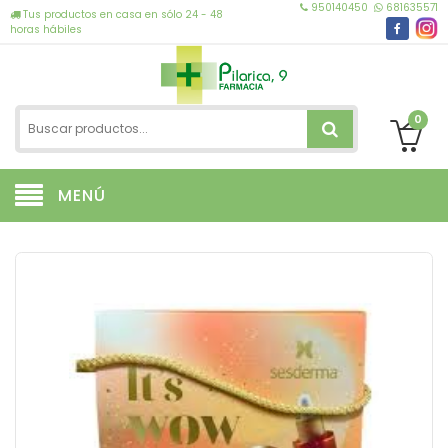
950140450
681635571
Tus productos en casa en sólo 24 - 48
horas hábiles
0
MENÚ