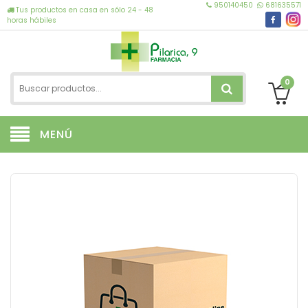
950140450
681635571
Tus productos en casa en sólo 24 - 48
horas hábiles
0
MENÚ